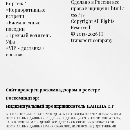
Сделано в России все
Кортеж "
права защищены html
/
#Корпоративные
css / js
встречи
Copyright All Rights
#Ежемясечные
Reserved.
поездки
© 2015-2026 IT
#Трезвый водитель
transport company
Уфа
#VIP - доставка /
срочная
Сайт проверен роскомнадзором в реестре
Роскомнадзор:
Индивидуальный предприниматель ПАНИНА С.Г
В СООТВЕТСТВИИ С Ч. 4 СТ. 22 ФЕДЕРАЛЬНОГО ЗАКОНА ОТ 27.07.2006 №152-ФЗ «О
ПЕРСОНАЛЬНЫХ ДАННЫХ» СВЕДЕНИЯ, СОДЕРЖАЩИЕСЯ В РЕЕСТРЕ ОПЕРАТОРОВ,
ЗА ИСКЛЮЧЕНИЕМ СВЕДЕНИЙ О СРЕДСТВАХ ОБЕСПЕЧЕНИЯ БЕЗОПАСНОСТИ
ПЕРСОНАЛЬНЫХ ДАННЫХ ПРИ ИХ ОБРАБОТКЕ, ЯВЛЯЮТСЯ ОБЩЕДОСТУПНЫМИ