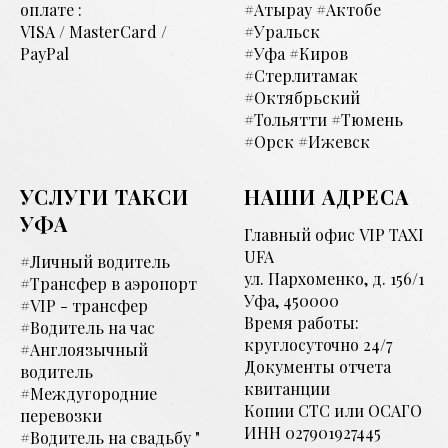
оплате :
#Атырау #Актобе
VISA / MasterCard /
#Уральск
PayPal
#Уфа #Киров
#Стерлитамак
#Октябрьский
#Тольятти #Тюмень
#Орск #Ижевск
УСЛУГИ ТАКСИ
НАШИ АДРЕСА
УФА
Главный офис VIP TAXI
UFA
#Личный водитель
ул. Пархоменко, д. 156/1
#Трансфер в аэропорт
Уфа, 450000
#VIP - трансфер
Время работы:
#Водитель на час
круглосуточно 24/7
#Англоязычный
Документы отчета
водитель
квитанции
#Междугородние
Копии СТС или ОСАГО
перевозки
ИНН 027901927445
#Водитель на свадьбу "