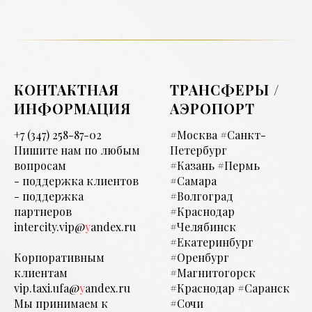
КОНТАКТНАЯ
ТРАНСФЕРЫ /
ИНФОРМАЦИЯ
АЭРОПОРТ
+7 (347) 258-87-02
#Москва #Санкт-
Пишите нам по любым
Петербург
вопросам
#Казань #Пермь
- поддержка клиентов
#Самара
- поддержка
#Волгоград
партнеров
#Краснодар
intercity.vip@
y
andex.ru
#Челябинск
#Екатеринбург
Корпоративным
#Оренбург
клиентам
#Магнитогорск
vip.taxi.ufa@
y
andex.ru
#Краснодар #Саранск
Мы принимаем к
#Сочи