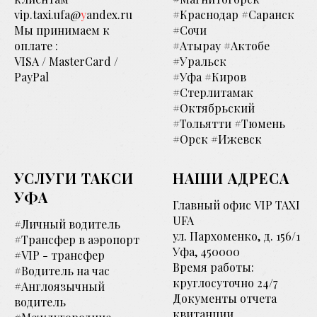
vip.taxi.ufa@
y
andex.ru
#Краснодар #Саранск
Мы принимаем к
#Сочи
оплате :
#Атырау #Актобе
VISA / MasterCard /
#Уральск
PayPal
#Уфа #Киров
#Стерлитамак
#Октябрьский
#Тольятти #Тюмень
#Орск #Ижевск
УСЛУГИ ТАКСИ
НАШИ АДРЕСА
УФА
Главный офис VIP TAXI
UFA
#Личный водитель
ул. Пархоменко, д. 156/1
#Трансфер в аэропорт
Уфа, 450000
#VIP - трансфер
Время работы:
#Водитель на час
круглосуточно 24/7
#Англоязычный
Документы отчета
водитель
квитанции