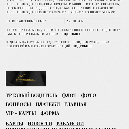
В СООТВЕТСТВИИ С Ч. 4 СТ. 22 ФЕДЕРАЛЬНОГО ЗАКОНА ОТ 27.07.2006 №152-ФЗ «О
ПЕРСОНАЛЬНЫХ ДАННЫХ» СВЕДЕНИЯ, СОДЕРЖАЩИЕСЯ В РЕЕСТРЕ ОПЕРАТОРОВ,
ЗА ИСКЛЮЧЕНИЕМ СВЕДЕНИЙ О СРЕДСТВАХ ОБЕСПЕЧЕНИЯ БЕЗОПАСНОСТИ
ПЕРСОНАЛЬНЫХ ДАННЫХ ПРИ ИХ ОБРАБОТКЕ, ЯВЛЯЮТСЯ ОБЩЕДОСТУПНЫМИ
РЕГИСТРАЦИОННЫЙ НОМЕР
2-23-016492
ПОРТАЛ ПЕРСОНАЛЬНЫХ ДАННЫХ УПОЛНОМОЧЕННОГО ОРГАНА ПО ЗАЩИТЕ ПРАВ
СУБЪЕКТОВ ПЕРСОНАЛЬНЫХ ДАННЫХ
-
ПОДРОБНЕЕ
ФЕДЕРАЛЬНАЯ СЛУЖБА ПО НАДЗОРУ В СФЕРЕ СВЯЗИ, ИНФОРМАЦИОННЫХ
ТЕХНОЛОГИЙ И МАССОВЫХ КОММУНИКАЦ
ИЙ -
ПОДРОБНЕЕ
ТРЕЗВЫЙ ВОДИТЕЛЬ
ФЛОТ
ФОТО
ВОПРОСЫ
ПЛАТЕЖИ
ГЛАВНАЯ
VIP - КАРТЫ
ФОРМА
КАРТЫ
НОВОСТИ
ВАКАНСИИ