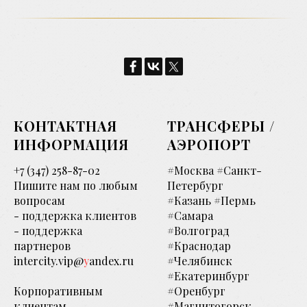
КОНТАКТНАЯ
ТРАНСФЕРЫ /
ИНФОРМАЦИЯ
АЭРОПОРТ
+7 (347) 258-87-02
#Москва #Санкт-
Пишите нам по любым
Петербург
вопросам
#Казань #Пермь
- поддержка клиентов
#Самара
- поддержка
#Волгоград
партнеров
#Краснодар
intercity.vip@
y
andex.ru
#Челябинск
#Екатеринбург
Корпоративным
#Оренбург
клиентам
#Магнитогорск