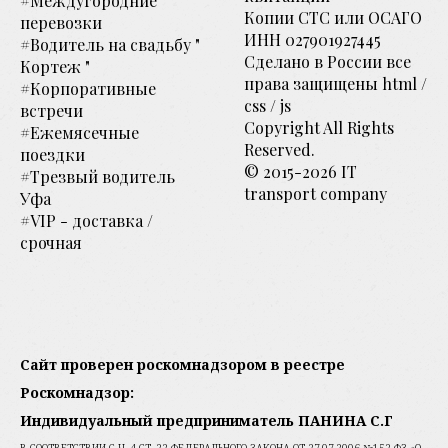
#Междугородние
Копии СТС или ОСАГО
перевозки
ИНН 027901927445
#Водитель на свадьбу "
Сделано в России все
Кортеж "
права защищены html
/
#Корпоративные
css / js
встречи
Copyright All Rights
#Ежемясечные
Reserved.
поездки
© 2015-2026 IT
#Трезвый водитель
transport company
Уфа
#VIP - доставка /
срочная
Сайт проверен роскомнадзором в реестре
Роскомнадзор:
Индивидуальный предприниматель ПАНИНА С.Г