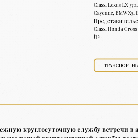
Class, Lexus LX 570
Cayenne, BMW X5,
Представительс
Class, Honda Cross
J32
ТРАНСПОРТН
ежную круглосуточную службу встречи в 