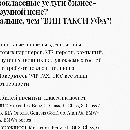
оклассные услуги бизнес-
азумной цене?
альше, чем "ВИП ТАКСИ УФА"!
ональные шофёры здесь, чтобы
ловых партнеров, VIP-персон, компаний,
 путешественников и уважаемых гостей
ые требуют исключительного
оверьтесь "VIP TAXI UFA" все ваши
отребности.
обилей премиум-класса включает
аны:
Mercedes-Benz C-Class, E-Class, S-Class /
0, KIA Quoris, Genesis G80,G90, Audi A6, BMW 3
s, BMW 7 Series
дорожники:
Mercedes-Benz GL, GLS-Class, G-