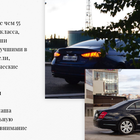
 чем 55
класса,
аши
лучшими в
ели,
ческие
м
наша
льную
е внимание