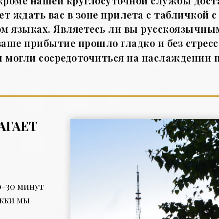
кроме нашей круглосуточной службы доста
т ждать вас в зоне прилета с табличкой
ом языках. Являетесь ли вы русскоязычны
ваше прибытие прошло гладко и без стресса
 могли сосредоточиться на наслаждении 
АГАЕТ
0-30 минут
ржки мы