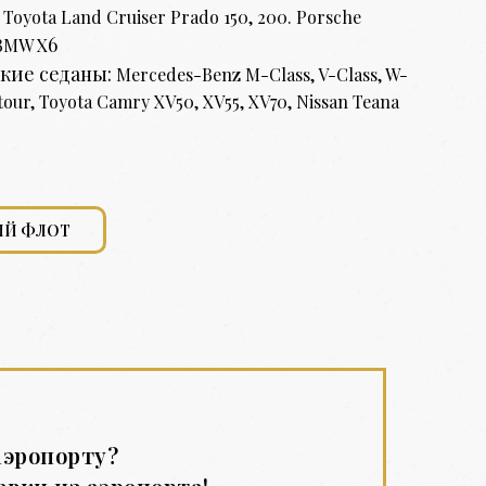
, Toyota Land Cruiser Prado 150, 200. Porsche
6
 BMW X
кие седаны:
Mercedes-Benz M-Class, V-Class, W-
tour, Toyota Camry XV50, XV55, XV70, Nissan Teana
ЫЙ ФЛОТ
аэропорту?