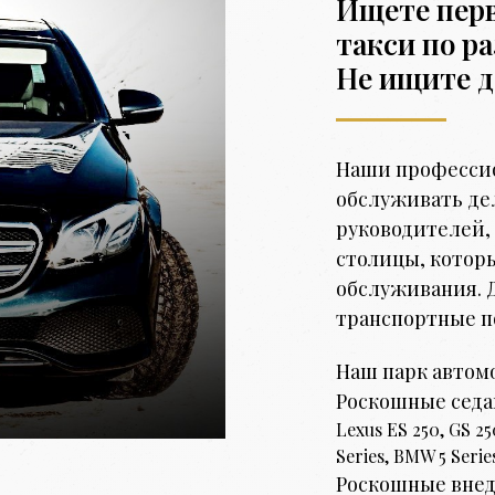
Ищете перв
такси по р
Не ищите д
Наши професси
обслуживать де
руководителей,
столицы, котор
обслуживания. Д
транспортные п
Наш парк автом
Роскошные сед
Lexus ES 250, GS 25
Series, BMW 5 Serie
Роскошные вне