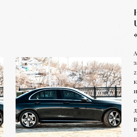
А
з
2
к
и
с
д
В
в